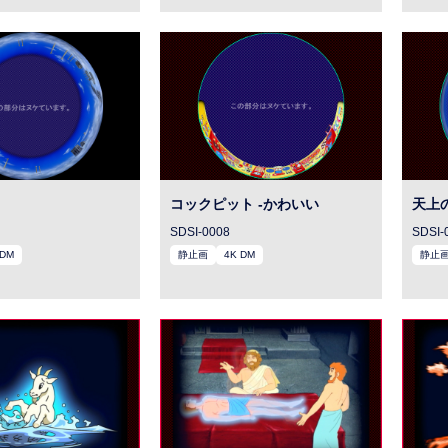
コックピット -かわいい
天上
SDSI-0008
SDSI-
 DM
静止画
4K DM
静止