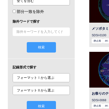
部分一致を除外
除外ワードで探す
メソポタミ
SDSI-0100
静止画
4K
検索
記録形式で探す
お祭りのテ
SDSI-0068
検索
静止画
4K