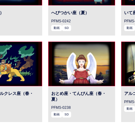
）
へびつかい座（夏）
いて
PFMS-0242
PFMS-
動画
SD
動画
ルクレス座（春・
おとめ座・てんびん座（春・
アル
夏）
PFMS-
PFMS-0238
動画
動画
SD