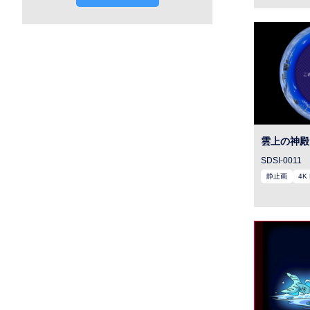
雲上の神殿
SDSI-0011
静止画
4K