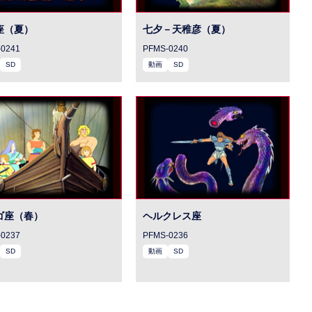
座（夏）
七夕－天稚彦（夏）
0241
PFMS-0240
SD
動画
SD
ゴ座（春）
ヘルクレス座
0237
PFMS-0236
SD
動画
SD