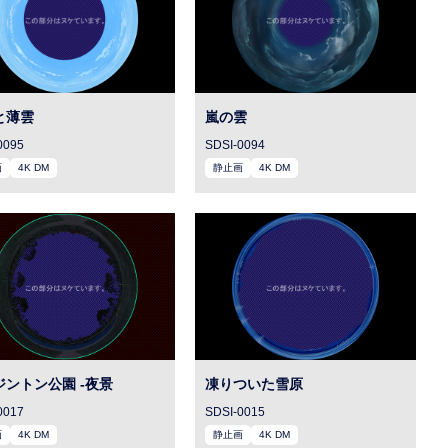
と薄雲
嵐の雲
0095
SDSI-0094
画
4K DM
静止画
4K DM
ジントン公園 -夜景
凍りついた雪原
0017
SDSI-0015
画
4K DM
静止画
4K DM