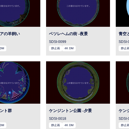
アの羊飼い
ベツレヘムの街 -夜景
青空
SDSI-0099
SDSI-
 DM
静止画
4K DM
静止
ント群
ケンジントン公園 -夕景
ケン
SDSI-0018
SDSI-
 DM
静止画
4K DM
静止