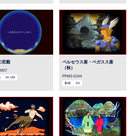
の宮殿
ペルセウス座・ペガスス座
（秋）
0007
PFMS-0244
画
4K DM
動画
SD