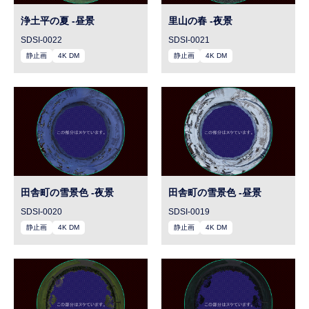
浄土平の夏 -昼景
里山の春 -夜景
SDSI-0022
SDSI-0021
静止画
4K DM
静止画
4K DM
田舎町の雪景色 -夜景
田舎町の雪景色 -昼景
SDSI-0020
SDSI-0019
静止画
4K DM
静止画
4K DM