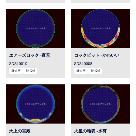
エアーズロック -夜景
コックピット -かわいい
SDSI-0010
SDSI-0008
静止画
4K DM
静止画
4K DM
天上の宮殿
火星の地表 -水有