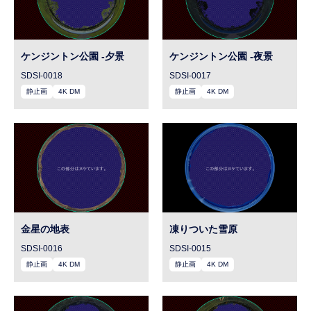
ケンジントン公園 -夕景
ケンジントン公園 -夜景
SDSI-0018
SDSI-0017
静止画
4K DM
静止画
4K DM
金星の地表
凍りついた雪原
SDSI-0016
SDSI-0015
静止画
4K DM
静止画
4K DM