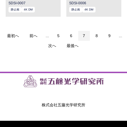
SDSI-0007
SDSI-0006
静止画
4K DM
静止画
4K DM
最初へ
前へ
...
5
6
7
8
9
...
次へ
最後へ
株式会社五藤光学研究所