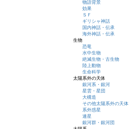
物語背景
効果
ＳＦ
ギリシャ神話
国内神話・伝承
海外神話・伝承
生物
恐竜
水中生物
絶滅生物・古生物
陸上動物
生命科学
太陽系外の天体
銀河系・銀河
星雲・星団
大構造
その他太陽系外の天体
系外惑星
連星
銀河群・銀河団
太陽系