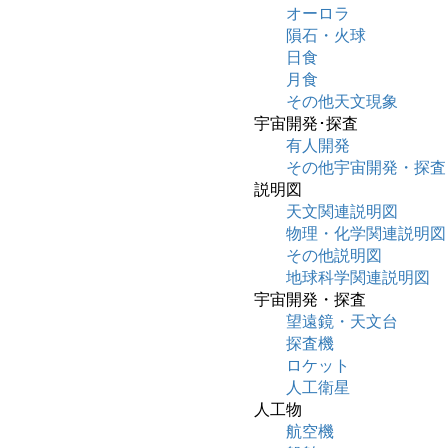
オーロラ
隕石・火球
日食
月食
その他天文現象
宇宙開発･探査
有人開発
その他宇宙開発・探査
説明図
天文関連説明図
物理・化学関連説明図
その他説明図
地球科学関連説明図
宇宙開発・探査
望遠鏡・天文台
探査機
ロケット
人工衛星
人工物
航空機