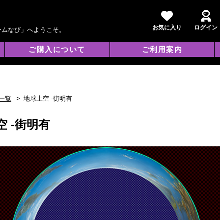
お気に入り
ログイン
ームなび」へようこそ。
ご購入について
ご利用案内
一覧
地球上空 -街明有
空 -街明有