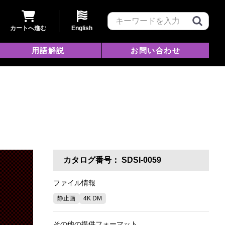
カートへ進む
English
用語解説
お問い合わせ
カタログ番号：
SDSI-0059
ファイル情報
静止画
4K DM
その他の提供フォーマット