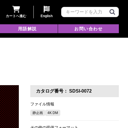
カートへ進む
English
用語解説
お問い合わせ
カタログ番号：
SDSI-0072
ファイル情報
静止画
4K DM
その他の提供フォーマット