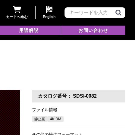
カートへ進む
English
用語解説
お問い合わせ
カタログ番号：
SDSI-0082
ファイル情報
静止画
4K DM
その他の提供フォーマット