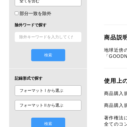
部分一致を除外
除外ワードで探す
商品説
地球近傍
検索
「GOODN
記録形式で探す
使用上
商品購入
商品購入
著作権法
検索
全てのコ