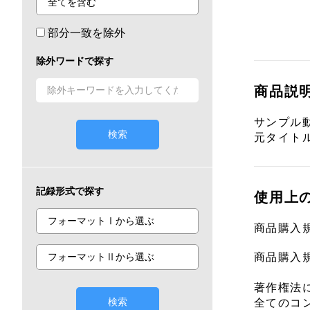
部分一致を除外
除外ワードで探す
商品説
サンプル動
検索
元タイトル「
記録形式で探す
使用上
商品購入
商品購入
著作権法
検索
全てのコ