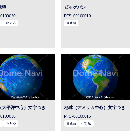
遠望
ビッグバン
00100020
PFSI-00100019
画
4K対応
静止画
（太平洋中心）文字つき
地球（アメリカ中心）文字つき
00100016
PFSI-00100015
画
4K対応
静止画
4K対応