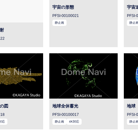
宇宙の形態
宇宙
PFSI-00100021
PFSI-
静止画
静止
射
022
の図
地球全休蓄光
地球
018
PFSI-00100017
PFSI-
対応
静止画
4K対応
静止