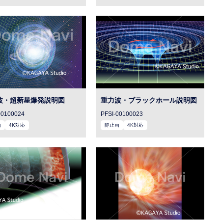
波・超新星爆発説明図
重力波・ブラックホール説明図
00100024
PFSI-00100023
画
4K対応
静止画
4K対応