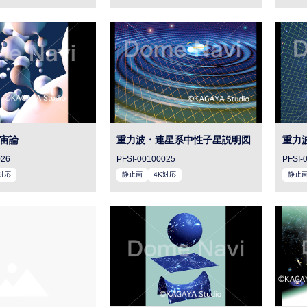
宙論
重力波・連星系中性子星説明図
重力
026
PFSI-00100025
PFSI-
対応
静止画
4K対応
静止