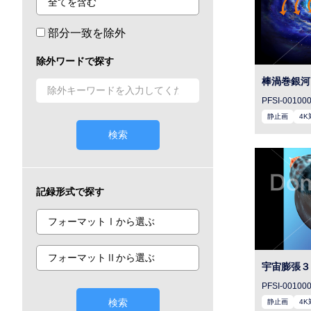
部分一致を除外
除外ワードで探す
棒渦巻銀河
PFSI-00100
静止画
4K
検索
記録形式で探す
宇宙膨張３
PFSI-00100
検索
静止画
4K