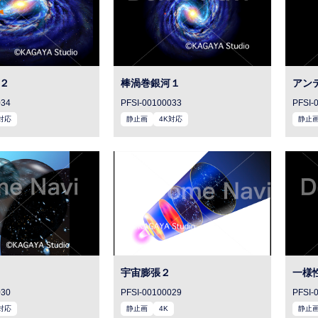
２
棒渦巻銀河１
アン
034
PFSI-00100033
PFSI-
対応
静止画
4K対応
静止
宇宙膨張２
一様
030
PFSI-00100029
PFSI-
対応
静止画
4K
静止